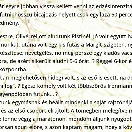
ár egyre jobban vissza kellett venni az edzésintenzit
 futni, hosszú bicajozás helyett csak egy laza 50 perc
redmény.
tre, Olivérrel ott aludtunk Pistinél. Jó volt együtt
nkat, utána volt egy kis futás a Margit-szigeten, ny
készítése, nevetgélés, no meg persze egy kiadós vacso
ra, de azért sikerült aludni 5-6 órát. ? Reggel 6-kor é
yközpontba.
n meglehetősen hideg) volt, s az eső is esett, na d
i fog”. ? Egész komoly volt két többszörös Ironmanne
gyenpólóban futunk… ?
ántunk egymásnak és beállt mindenki a saját rajtzóná
és az első csoport elrajtolt. A tömegben melegítve 
pó lenne végig a maratonon, mondom álljunk nyugodt
orsan spuri előre, s azon kaptam magam, hogy a köv