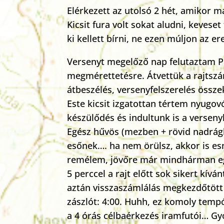
Elérkezett az utolsó 2 hét, amikor m
Kicsit fura volt sokat aludni, keveset
ki kellett bírni, ne ezen múljon az e
Versenyt megelőző nap felutaztam Pes
megmérettetésre. Átvettük a rajtszámu
átbeszélés, versenyfelszerelés össze
Este kicsit izgatottan tértem nyugovó
készülődés és indultunk is a versen
Egész hűvös (mezben + rövid nadrágba
esőnek…. ha nem örülsz, akkor is esn
remélem, jövőre már mindhárman e
5 perccel a rajt előtt sok sikert kív
aztán visszaszámlálás megkezdőtött 
zászlót: 4:00. Huhh, ez komoly tem
a 4 órás célbaérkezés iramfutói… Gy