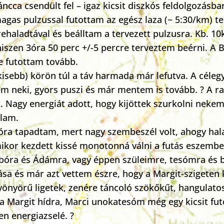
cca csendült fel – igaz kicsit diszkós feldolgozásba
gas pulzussal futottam az egész laza (~ 5:30/km) t
lőrehaladtával és beálltam a tervezett pulzusra. Kb. 
iszen 3óra 50 perc +/-5 percre terveztem beérni. A 
e futottam tovább.
sebb) körön túl a táv harmada már lefutva. A célegy
 neki, gyors puszi és már mentem is tovább. ? A r
 Nagy energiát adott, hogy kijöttek szurkolni nekem
ólam.
ra tapadtam, mert nagy szembeszél volt, ahogy hala
ikor kezdett kissé monotonná válni a futás eszembe
bóra és Ádámra, vagy éppen szüleimre, tesómra és 
sa és már azt vettem észre, hogy a Margit-szigeten 
yönyörű ligetek, zenére táncoló szökőkűt, hangulato
 Margit hídra, Marci unokatesóm még egy kicsit fut
en energiazselé. ?