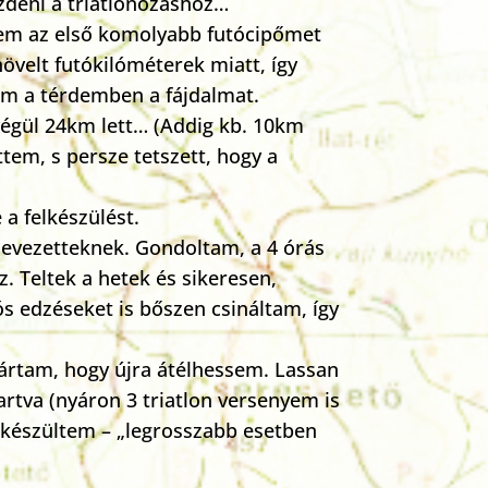
zdeni a triatlonozáshoz…
em az első komolyabb futócipőmet
övelt futókilóméterek miatt, így
em a térdemben a fájdalmat.
i végül 24km lett… (Addig kb. 10km
tem, s persze tetszett, hogy a
a felkészülést.
nevezetteknek. Gondoltam, a 4 órás
. Teltek a hetek és sikeresen,
s edzéseket is bőszen csináltam, így
vártam, hogy újra átélhessem. Lassan
rtva (nyáron 3 triatlon versenyem is
 készültem – „legrosszabb esetben