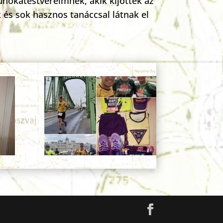
unokatestvéreimnek, akik kijöttek az
 és sok hasznos tanáccsal látnak el