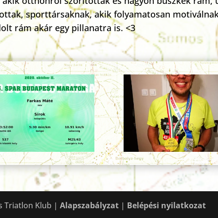
 akik otthonról szorítottak és nagyon büszkék rám, 
tottak, sporttársaknak, akik folyamatosan motiválnak
lt rám akár egy pillanatra is. <3
s Triatlon Klub |
Alapszabályzat
|
Belépési nyilatkozat