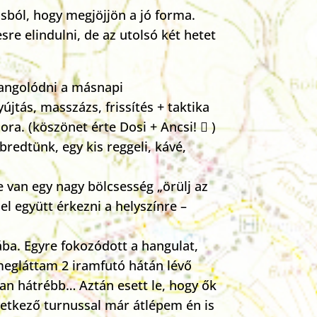
ásból, hogy megjöjjön a jó forma.
esre elindulni, de az utolsó két hetet
 hangolódni a másnapi
újtás, masszázs, frissítés + taktika
ra. (köszönet érte Dosi + Ancsi!  )
bredtünk, egy kis reggeli, kávé,
e van egy nagy bölcsesség „örülj az
l együtt érkezni a helyszínre –
jába. Egyre fokozódott a hangulat,
megláttam 2 iramfutó hátán lévő
an hátrébb… Aztán esett le, hogy ők
etkező turnussal már átlépem én is