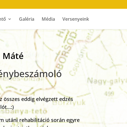
ntő
Galéria
Média
Versenyeink
s Máté
ménybeszámoló
z összes eddig elvégzett edzés
lót…:)
m utáni rehabilitáció során egyre