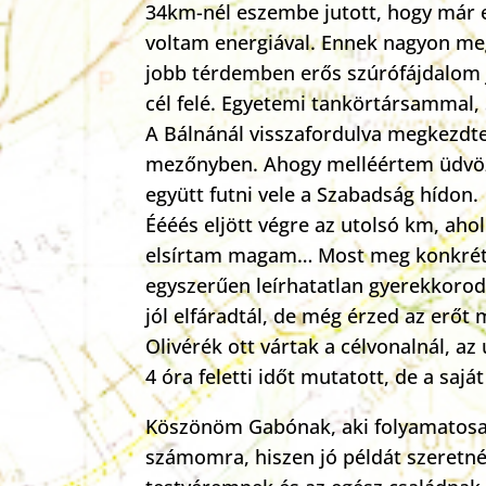
34km-nél eszembe jutott, hogy már e
voltam energiával. Ennek nagyon megö
jobb térdemben erős szúrófájdalom j
cél felé. Egyetemi tankörtársammal, 
A Bálnánál visszafordulva megkezdte
mezőnyben. Ahogy melléértem üdvözö
együtt futni vele a Szabadság hídon.
Éééés eljött végre az utolsó km, ah
elsírtam magam… Most meg konkrétan i
egyszerűen leírhatatlan gyerekkorod 
jól elfáradtál, de még érzed az erőt
Olivérék ott vártak a célvonalnál, a
4 óra feletti időt mutatott, de a sa
Köszönöm Gabónak, aki folyamatosan
számomra, hiszen jó példát szeretnék 