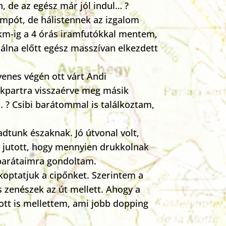
n, de az egész már jól indul… ?
empót, de hálistennek az izgalom
10km-ig a 4 órás iramfutókkal mentem,
Bálna előtt egész masszívan elkezdett
enes végén ott várt Andi
akpartra visszaérve meg másik
. ? Csibi barátommal is találkoztam,
dtunk északnak. Jó útvonal volt,
 jutott, hogy mennyien drukkolnak
barátaimra gondoltam.
koptatjuk a cipőnket. Szerintem a
s zenészek az út mellett. Ahogy a
ott is mellettem, ami jobb dopping