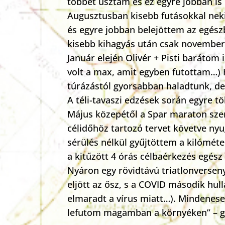
többet úsztam és ez egyre jobban is
Augusztusban kisebb futásokkal ne
és egyre jobban belejöttem az egészb
kisebb kihagyás után csak november
Január elején Olivér + Pisti barátom 
volt a max, amit egyben futottam…) H
túrázástól gyorsabban haladtunk, de
A téli-tavaszi edzések során egyre t
Május közepétől a Spar maraton szer
célidőhöz tartozó tervet követve nyu
sérülés nélkül gyűjtöttem a kilómét
a kitűzött 4 órás célbaérkezés egész
Nyáron egy rövidtávú triatlonversen
eljött az ősz, s a COVID második hu
elmaradt a vírus miatt…). Mindenese
lefutom magamban a környéken” – 