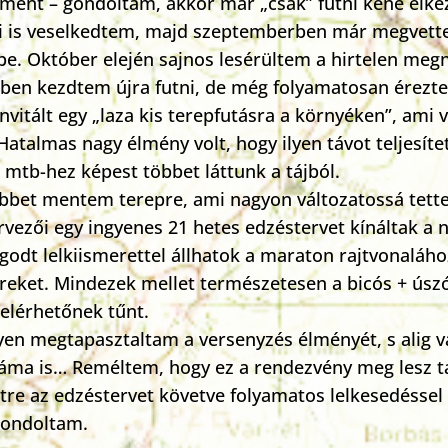
 ment – gondoltam, akkor már „csak” futni kéne elke
ki is veselkedtem, majd szeptemberben már megvett
e. Október elején sajnos lesérültem a hirtelen megn
ben kezdtem újra futni, de még folyamatosan érezt
invitált egy „laza kis terepfutásra a környéken”, am
atalmas nagy élmény volt, hogy ilyen távot teljesítet
 mtb-hez képest többet láttunk a tájból.
öbbet mentem terepre, ami nagyon változatossá tette 
vezői egy ingyenes 21 hetes edzéstervet kínáltak a 
godt lelkiismerettel állhatok a maraton rajtvonalához
ereket. Mindezek mellet természetesen a bicós + úszó
 elérhetőnek tűnt.
yen megtapasztaltam a versenyzés élményét, s alig 
lláma is… Reméltem, hogy ez a rendezvény meg lesz ta
tre az edzéstervet követve folyamatos lelkesedéssel
gondoltam.