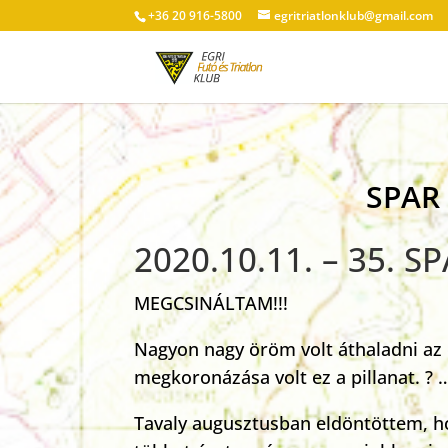
+36 20 916-5800
egritriatlonklub@gmail.com
SPAR 
2020.10.11. – 35. 
MEGCSINÁLTAM!!!
Nagyon nagy öröm volt áthaladni az 
megkoronázása volt ez a pillanat. ? 
Tavaly augusztusban eldöntöttem, ho