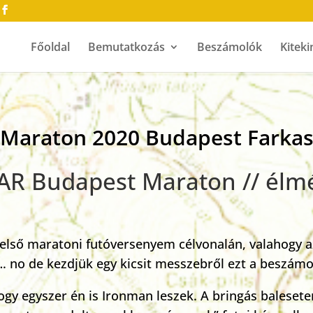
Főoldal
Bemutatkozás
Beszámolók
Kiteki
Maraton 2020 Budapest Farka
SPAR Budapest Maraton // él
első maratoni futóversenyem célvonalán, valahogy a
…. no de kezdjük egy kicsit messzebről ezt a beszámo
gy egyszer én is Ironman leszek. A bringás balesete