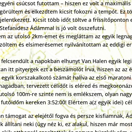
gyéni csúcsot futottam – hiszen ez volt a maximális 
rültem és elkezdtem kicsit fokozni a tempót. Ez tök
elentkezett. Kicsit több időt töltve a frissítőpont
Stefanidesz Ádámmal is jó volt összefutni.
m az utolsó 2km-emet és megláttam az egyik legnagy
ltem és elsimerésemet nyilvánítottam az eddigi e
ol felcsendült a napokban elhunyt Van Halen egyik 
tt pityergek ezt a beszámolót írva, hiszen az az érz
egyik korszakalkotó számát hallva az első maratoni c
 magadban, tervezett célidőt is eléred és megkoronáz
z utolsó 100m-re szinte nem is emlékszem, olyan nagy 
ját futóidőm kereken 3:52:00! Elértem a(z egyik idei
 támogat az elejétől fogva és persze kisfiamnak, Á
állítani neki (úgy néz ki, ez alakul, hiszen már most