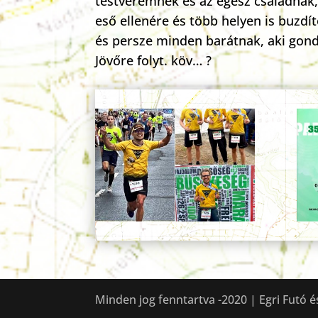
testvéremnek és az egész családnak,
eső ellenére és több helyen is buzdí
és persze minden barátnak, aki gondo
Jövőre folyt. köv… ?
Minden jog fenntartva -2020 | Egri Futó é