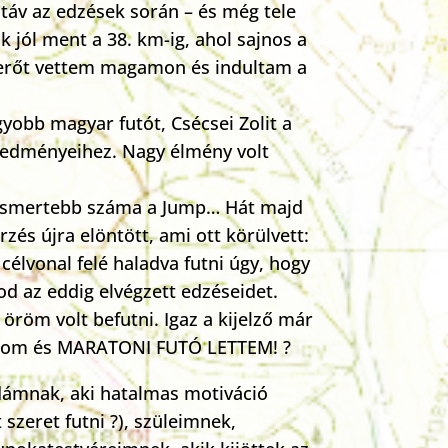
táv az edzések során – és még tele
 jól ment a 38. km-ig, ahol sajnos a
on erőt vettem magamon és indultam a
obb magyar futót, Csécsei Zolit a
redményeihez. Nagy élmény volt
legismertebb száma a Jump… Hát majd
és újra elöntött, ami ott körülvett:
élvonal felé haladva futni úgy, hogy
od az eddig elvégzett edzéseidet.
öröm volt befutni. Igaz a kijelző már
) célom és MARATONI FUTÓ LETTEM! ?
dámnak, aki hatalmas motiváció
 szeret futni ?), szüleimnek,