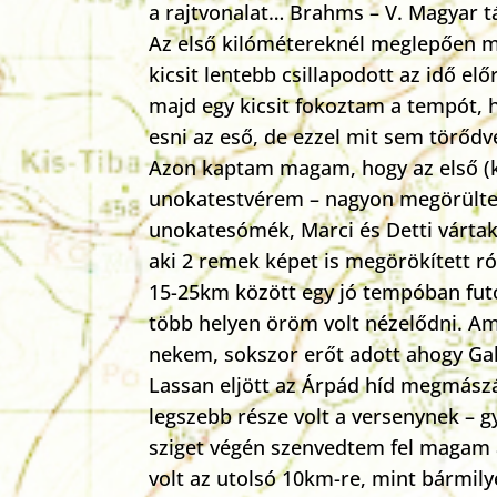
a rajtvonalat… Brahms – V. Magyar tán
Az első kilómétereknél meglepően ma
kicsit lentebb csillapodott az idő e
majd egy kicsit fokoztam a tempót, h
esni az eső, de ezzel mit sem törődv
Azon kaptam magam, hogy az első (ki
unokatestvérem – nagyon megörültem
unokatesómék, Marci és Detti vártak.
aki 2 remek képet is megörökített r
15-25km között egy jó tempóban futó
több helyen öröm volt nézelődni. Am
nekem, sokszor erőt adott ahogy Ga
Lassan eljött az Árpád híd megmászá
legszebb része volt a versenynek – g
sziget végén szenvedtem fel magam a
volt az utolsó 10km-re, mint bármily