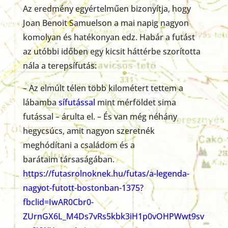
Az eredmény egyértelműen bizonyítja, hogy
Joan Benoit Samuelson a mai napig nagyon
komolyan és hatékonyan edz. Habár a futást
az utóbbi időben egy kicsit háttérbe szorította
nála a terepsífutás:
– Az elmúlt télen több kilométert tettem a
lábamba
sífutással
mint mérföldet sima
futással – árulta el. – És van még néhány
hegycsúcs, amit nagyon szeretnék
meghódítani a családom és a
barátaim társaságában.
https://futasrolnoknek.hu/futas/a-legenda-
nagyot-futott-bostonban-1375?
fbclid=IwAR0Cbr0-
ZUrnGX6L_M4Ds7vRs5kbk3iH1p0vOHPWwt9sv