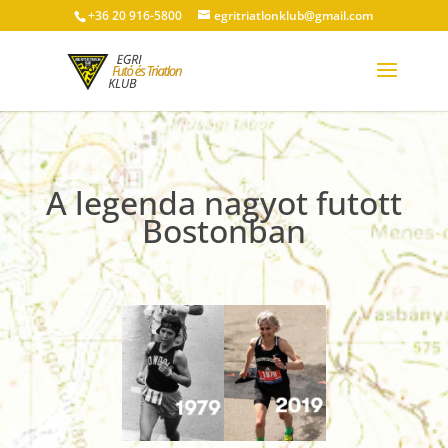
+36 20 916-5800
egritriatlonklub@gmail.com
A legenda nagyot futott
Bostonban