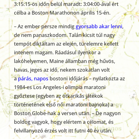
3:15:15-ös időn belül maradt: 3:04:00-ával ért
célba a Boston Marathonon április 15-én.
– Az ember persze mindig
gyorsabb akar lenni
,
de nem panaszkodom. Talán kicsit túl nagy
tempót diktáltam az elején, türelemre kellett
intenem magam. Ráadásul ilyenkor a
lakóhelyemen, Maine államban még hűvös,
havas, jeges az idő, nekem szokatlan volt
a
párás, napos
bostoni időjárás – nyilatkozta az
1984-es Los Angeles-i olimpia maratoni
győztese (egyben az ötkarikás játékok
történetének első női maratoni bajnoka) a
Boston Globe-nak a versen után. – De nagyon
boldog vagyok, hogy elértem a célomat, és
felvillanyozó érzés volt itt futni 40 év után.