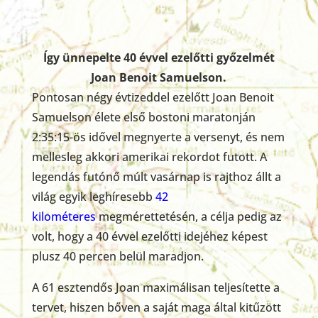
Így ünnepelte 40 évvel ezelőtti győzelmét
Joan Benoit Samuelson.
Pontosan négy évtizeddel ezelőtt Joan Benoit
Samuelson élete első bostoni maratonján
2:35:15-ös idővel megnyerte a versenyt, és nem
mellesleg akkori amerikai rekordot futott. A
legendás futónő múlt vasárnap is rajthoz állt a
világ egyik leghíresebb
42
kilométeres
megmérettetésén, a célja pedig az
volt, hogy a 40 évvel ezelőtti idejéhez képest
plusz 40 percen belül maradjon.
A 61 esztendős Joan maximálisan teljesítette a
tervet, hiszen bőven a saját maga által kitűzött