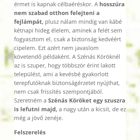
érmet is kapnak
célbaéréskor
. A
hosszúra
nem szabad otthon felejteni a
fejlámpát,
plusz nálam mindig van kábé
kétnapi hideg élelem, aminek a felét sem
fogyasztom el, csak a biztonság kedvéért
cipelem. Ezt azért nem javaslom
követendő példaként. A Szénás Köröknél
az is szuper, hogy többször érint lakott
települést, ami a kevésbé gyakorlott
terepfutóknak biztonságérzetet nyújthat,
nem csak frissítés szempontjából.
Szeretném a
Szénás Köröket egy szuszra
is lefutni majd,
a nagy után a kicsit, de ez
még a jövő zenéje.
Felszerelés