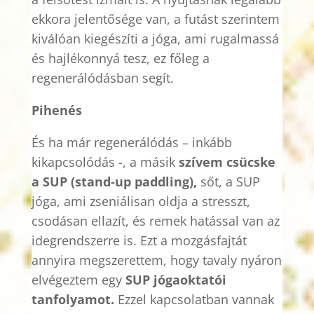
ekkora jelentősége van, a futást szerintem
kiválóan kiegészíti a jóga, ami rugalmassá
és hajlékonnyá tesz, ez főleg a
regenerálódásban segít.
Pihenés
És ha már regenerálódás – inkább
kikapcsolódás -, a másik
szívem csücske
a SUP (
stand-up
paddling
),
sőt, a SUP
jóga, ami zseniálisan oldja a stresszt,
csodásan ellazít, és remek hatással van az
idegrendszerre is. Ezt a mozgásfajtát
annyira megszerettem, hogy tavaly nyáron
elvégeztem egy
SUP jógaoktatói
tanfolyamot.
Ezzel kapcsolatban vannak