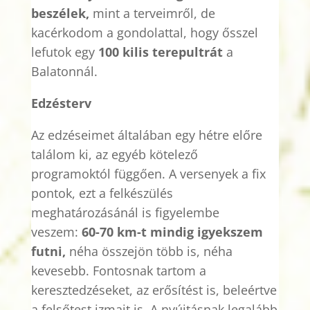
beszélek,
mint a terveimről, de
kacérkodom a gondolattal, hogy ősszel
lefutok egy
100
kilis
terepultrát
a
Balatonnál.
Edzésterv
Az edzéseimet általában egy hétre előre
találom ki, az egyéb kötelező
programoktól függően. A versenyek a fix
pontok, ezt a felkészülés
meghatározásánál is figyelembe
veszem:
60-70 km-t mindig igyekszem
futni,
néha összejön több is, néha
kevesebb. Fontosnak tartom a
keresztedzéseket, az erősítést is, beleértve
a felsőtest izmait is. A nyújtásnak legalább