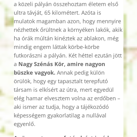
a közeli pályán összehoztam életem első
ultra távját, 65 kilométert. Azóta is
mulatok magamban azon, hogy mennyire
nézhettek őrültnek a környéken lakók, akik
ha órák múltán kinéztek az ablakon, még
mindig engem láttak körbe-körbe
futkorászni a pályán. Két héttel ezután jött
a
Nagy Szénás Kör, amire nagyon
büszke vagyok.
Annak pedig külön
örülök, hogy egy tapasztalt terepfutó
társam is elkísért az útra, mert egyedül
elég hamar elvesztem volna az erdőben –
aki
ismer
az tudja, hogy a tájékozódó
képességem gyakorlatilag a nullával
egyenlő.