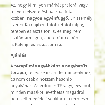
Az, hogy ki milyen márkát
preferál
vagy
milyen felszerelést használ futás
közben,
nagyon egyénfüggő.
Én személy
szerint
Kalenjiben
futok tetőtől talpig,
terepen és aszfalton is, és még nem
csalódtam. Igen, a terepfutó cipőm
is
Kalenji
, és esküszöm rá.
Ajánlás
A
terepfutás egyébként a nagybetűs
terápia,
receptre írnám fel mindenkinek,
és nem csak a hozzám hasonló
anyukának. Az erdőben TE vagy, egyedül,
minden maszkot levethetsz magadról,
nem
kell
megfelelj senkinek, a természet