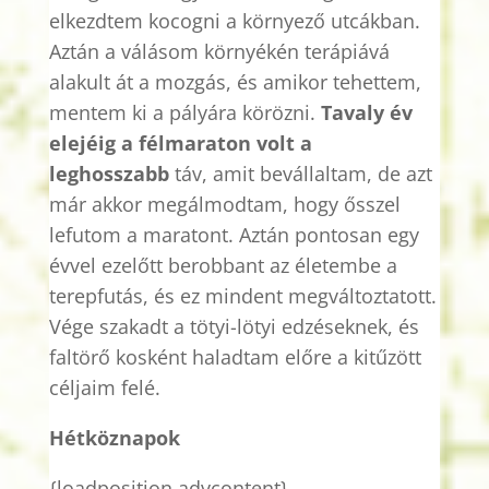
elkezdtem kocogni a környező utcákban.
Aztán a válásom környékén terápiává
alakult át a mozgás, és amikor tehettem,
mentem ki a pályára körözni.
Tavaly év
elejéig a
félmaraton
volt a
leghosszabb
táv, amit bevállaltam, de azt
már akkor megálmodtam, hogy ősszel
lefutom a
maratont
. Aztán pontosan egy
évvel ezelőtt berobbant az életembe a
terepfutás, és ez mindent megváltoztatott.
Vége szakadt a
tötyi-lötyi
edzéseknek, és
faltörő kosként haladtam előre a kitűzött
céljaim felé.
Hétköznapok
{
loadposition
advcontent
}