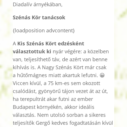
Diadalív árnyékában,
Szénás Kör tanácsok
{
loadposition
advcontent
}
A
Kis Szénás Kört edzésként
választottuk ki
nyár végére: a közelben
van, teljesíthető táv, de azért van benne
kihívás is. A Nagy Szénás Kört már csak
a
hűtőmágnes
miatt akartuk lefutni. 😀
Viccen kívül, a 75 km-es sem okozott
csalódást, gyönyörű tájon vezet át az út,
ha terepultrát akar futni az ember
Budapest környékén, akkor ideális
választás. Nem utolsó sorban a sikeres
teljesítők Gergő kedves fogadtatásán kívül