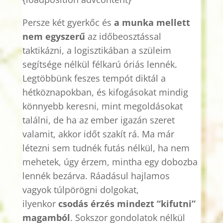
Persze két gyerkőc és
a munka mellett
nem egyszerű
az időbeosztással
taktikázni, a logisztikában a szüleim
segítsége nélkül félkarú óriás lennék.
Legtöbbünk feszes tempót diktál a
hétköznapokban, és kifogásokat mindig
könnyebb keresni, mint megoldásokat
találni, de ha az ember igazán szeret
valamit, akkor időt szakít rá. Ma már
létezni sem tudnék futás nélkül, ha nem
mehetek, úgy érzem, mintha egy dobozba
lennék bezárva. Ráadásul hajlamos
vagyok túlpörögni dolgokat,
ilyenkor
csodás érzés mindezt “kifutni”
magamból
. Sokszor gondolatok nélkül