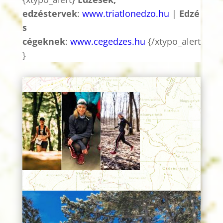
edzéstervek
:
www.triatlonedzo.hu
|
Edzé
s
cégeknek
:
www.cegedzes.hu
{/xtypo_alert
}