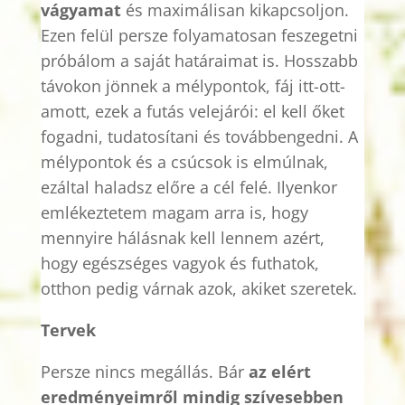
vágyamat
és maximálisan kikapcsoljon.
Ezen felül persze folyamatosan feszegetni
próbálom a saját határaimat is. Hosszabb
távokon jönnek a mélypontok, fáj itt-ott-
amott, ezek a futás velejárói: el kell őket
fogadni, tudatosítani és továbbengedni. A
mélypontok és a csúcsok is elmúlnak,
ezáltal haladsz előre a cél felé. Ilyenkor
emlékeztetem magam arra is, hogy
mennyire hálásnak kell lennem azért,
hogy egészséges vagyok és futhatok,
otthon pedig várnak azok, akiket szeretek.
Tervek
Persze nincs megállás. Bár
az elért
eredményeimről mindig szívesebben