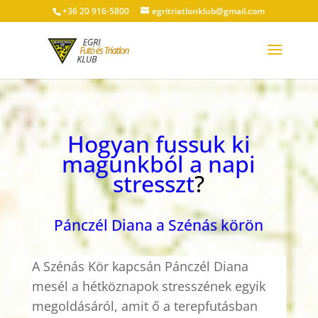
+36 20 916-5800
egritriatlonklub@gmail.com
Hogyan fussuk ki
magunkból a napi
stresszt
?
Pánczél Diana a Szénás körön
A Szénás Kör kapcsán Pánczél Diana
mesél a hétköznapok stresszének egyik
megoldásáról, amit ő a terepfutásban