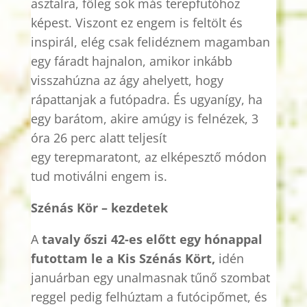
asztalra, főleg sok más terepfutóhoz
képest. Viszont ez engem is feltölt és
inspirál, elég csak felidéznem magamban
egy fáradt hajnalon, amikor inkább
visszahúzna az ágy ahelyett, hogy
rápattanjak a futópadra. És ugyanígy, ha
egy barátom, akire amúgy is felnézek, 3
óra 26 perc alatt teljesít
egy
terepmaratont
, az elképesztő módon
tud motiválni engem is.
Szénás Kör – kezdetek
A
tavaly őszi 42-es előtt egy hónappal
futottam le a Kis Szénás Kört,
idén
januárban egy unalmasnak tűnő szombat
reggel pedig felhúztam a futócipőmet, és