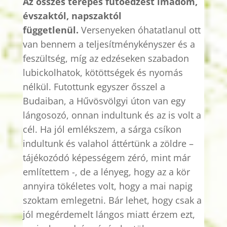
Az összes terepes futóedzést imádom,
évszaktól, napszaktól
függetlenül.
Versenyeken óhatatlanul ott
van bennem a teljesítménykényszer és a
feszültség, míg az
edzéseken
szabadon
lubickolhatok, kötöttségek és nyomás
nélkül. Futottunk egyszer ősszel a
Budaiban, a Hűvösvölgyi úton van egy
lángosozó, onnan indultunk és az is volt a
cél. Ha jól emlékszem, a sárga csíkon
indultunk és valahol áttértünk a zöldre –
tájékozódó képességem zéró, mint már
említettem -, de a lényeg, hogy az a kör
annyira tökéletes volt, hogy a mai napig
szoktam emlegetni. Bár lehet, hogy csak a
jól megérdemelt lángos miatt érzem ezt,