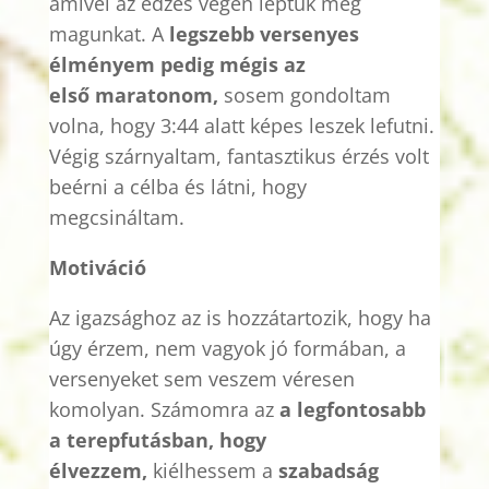
amivel az edzés végén leptük meg
magunkat. A
legszebb versenyes
élményem pedig mégis az
első
maratonom
,
sosem gondoltam
volna, hogy 3:44 alatt képes leszek lefutni.
Végig szárnyaltam, fantasztikus érzés volt
beérni a célba és látni, hogy
megcsináltam.
Motiváció
Az igazsághoz az is hozzátartozik, hogy ha
úgy érzem, nem vagyok jó formában, a
versenyeket sem veszem véresen
komolyan. Számomra az
a legfontosabb
a terepfutásban, hogy
élvezzem,
kiélhessem a
szabadság