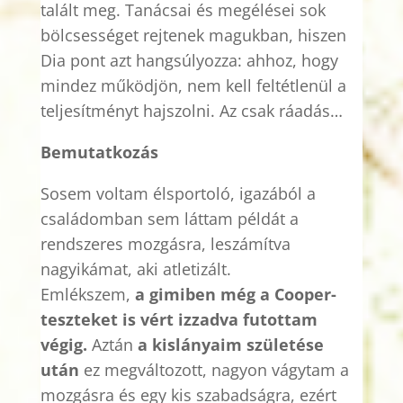
talált meg. Tanácsai és megélései sok
bölcsességet rejtenek magukban, hiszen
Dia pont azt hangsúlyozza: ahhoz, hogy
mindez működjön, nem kell feltétlenül a
teljesítményt hajszolni. Az csak ráadás
…
Bemutatkozás
Sosem voltam élsportoló, igazából a
családomban sem láttam példát a
rendszeres mozgásra, leszámítva
nagyikámat, aki atletizált.
Emlékszem,
a
gimiben
még a Cooper-
teszteket is vért izzadva futottam
végig.
Aztán
a kislányaim születése
után
ez megváltozott, nagyon vágytam a
mozgásra és egy kis szabadságra, ezért