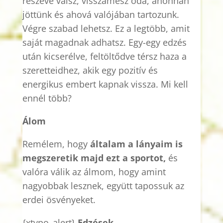
részévé válsz, visszamész oda, ahonnan
jöttünk és ahová valójában tartozunk.
Végre szabad lehetsz. Ez a legtöbb, amit
saját magadnak adhatsz. Egy-egy edzés
után kicserélve, feltöltődve térsz haza a
szeretteidhez, akik egy pozitív és
energikus embert kapnak vissza. Mi kell
ennél több?
Álom
Remélem, hogy
általam a lányaim is
megszeretik majd ezt a sportot,
és
valóra válik az álmom, hogy amint
nagyobbak lesznek, együtt tapossuk az
erdei ösvényeket.
{
xtypo
_
alert
}
Edzések,