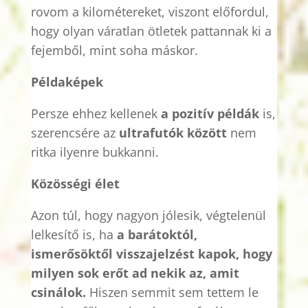
rovom a kilométereket, viszont előfordul,
hogy olyan váratlan ötletek pattannak ki a
fejemből, mint soha máskor.
Példaképek
Persze ehhez kellenek
a pozitív példák
is,
szerencsére az
ultrafutók között
nem
ritka ilyenre bukkanni.
Közösségi élet
Azon túl, hogy nagyon jólesik, végtelenül
lelkesítő is, ha
a barátoktól,
ismerősöktől visszajelzést kapok, hogy
milyen sok erőt ad nekik az, amit
csinálok.
Hiszen semmit sem tettem le