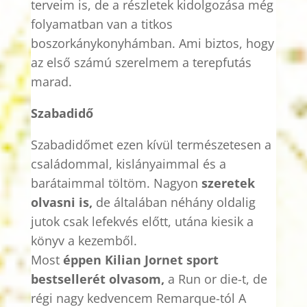
terveim is, de a részletek kidolgozása még
folyamatban van a titkos
boszorkánykonyhámban. Ami biztos, hogy
az első számú szerelmem a terepfutás
marad.
Szabadidő
Szabadidőmet ezen kívül természetesen a
családommal, kislányaimmal és a
barátaimmal töltöm. Nagyon
szeretek
olvasni is,
de általában néhány oldalig
jutok csak lefekvés előtt, utána kiesik a
könyv a kezemből.
Most
éppen
Kilian
Jornet
sport
bestsellerét olvasom,
a
Run
or
die-t, de
régi nagy kedvencem
Remarque-tól
A