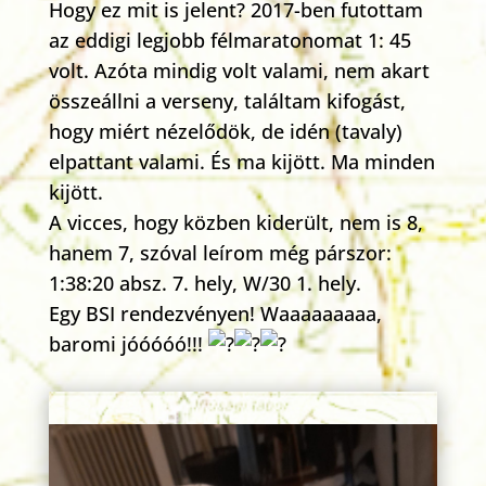
Hogy ez mit is jelent? 2017-ben futottam
az eddigi legjobb félmaratonomat 1: 45
volt. Azóta mindig volt valami, nem akart
összeállni a verseny, találtam kifogást,
hogy miért nézelődök, de idén (tavaly)
elpattant valami. És ma kijött. Ma minden
kijött.
A vicces, hogy közben kiderült, nem is 8,
hanem 7, szóval leírom még párszor:
1:38:20 absz. 7. hely, W/30 1. hely.
Egy BSI rendezvényen! Waaaaaaaaa,
baromi jóóóóó!!!