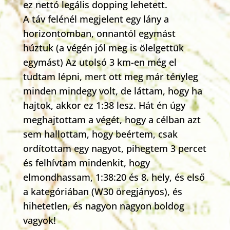
ez nettó legális dopping lehetett.
A táv felénél megjelent egy lány a
horizontomban, onnantól egymást
húztuk (a végén jól meg is ölelgettük
egymást) Az utolsó 3 km-en még el
tudtam lépni, mert ott meg már tényleg
minden mindegy volt, de láttam, hogy ha
hajtok, akkor ez 1:38 lesz. Hát én úgy
meghajtottam a végét, hogy a célban azt
sem hallottam, hogy beértem, csak
ordítottam egy nagyot, pihegtem 3 percet
és felhívtam mindenkit, hogy
elmondhassam, 1:38:20 és 8. hely, és első
a kategóriában (W30 öregjányos), és
hihetetlen, és nagyon nagyon boldog
vagyok!