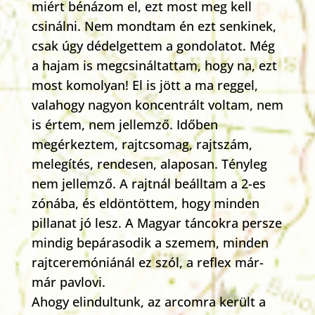
miért bénázom el, ezt most meg kell
csinálni. Nem mondtam én ezt senkinek,
csak úgy dédelgettem a gondolatot. Még
a hajam is megcsináltattam, hogy na, ezt
most komolyan! El is jött a ma reggel,
valahogy nagyon koncentrált voltam, nem
is értem, nem jellemző. Időben
megérkeztem, rajtcsomag, rajtszám,
melegítés, rendesen, alaposan. Tényleg
nem jellemző. A rajtnál beálltam a 2-es
zónába, és eldöntöttem, hogy minden
pillanat jó lesz. A Magyar táncokra persze
mindig bepárasodik a szemem, minden
rajtceremóniánál ez szól, a reflex már-
már pavlovi.
Ahogy elindultunk, az arcomra került a