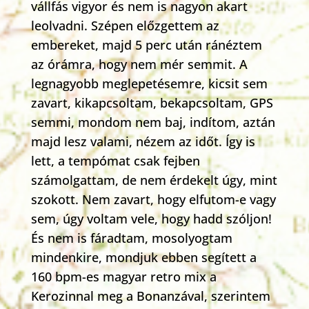
vállfás vigyor és nem is nagyon akart
leolvadni. Szépen előzgettem az
embereket, majd 5 perc után ránéztem
az órámra, hogy nem mér semmit. A
legnagyobb meglepetésemre, kicsit sem
zavart, kikapcsoltam, bekapcsoltam, GPS
semmi, mondom nem baj, indítom, aztán
majd lesz valami, nézem az időt. Így is
lett, a tempómat csak fejben
számolgattam, de nem érdekelt úgy, mint
szokott. Nem zavart, hogy elfutom-e vagy
sem, úgy voltam vele, hogy hadd szóljon!
És nem is fáradtam, mosolyogtam
mindenkire, mondjuk ebben segített a
160 bpm-es magyar retro mix a
Kerozinnal meg a Bonanzával, szerintem