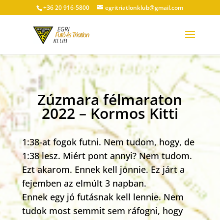
+36 20 916-5800
egritriatlonklub@gmail.com
Zúzmara félmaraton
2022 – Kormos Kitti
1:38-at fogok futni. Nem tudom, hogy, de
1:38 lesz. Miért pont annyi? Nem tudom.
Ezt akarom. Ennek kell jönnie. Ez járt a
fejemben az elmúlt 3 napban.
Ennek egy jó futásnak kell lennie. Nem
tudok most semmit sem ráfogni, hogy