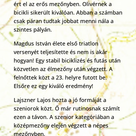
ért el az erős mezőnyben. Olivérnek a
bicikli sikerült kiválóan. Abban a számban
csak páran tudtak jobbat menni nála a
szintes pályán.
Magdus István élete első triatlon
versenyét teljesítette és nem is akár
hogyan! Egy stabil biciklizés és futás után
közvetlen az élmezőny után végzett. A
felnőttek közt a 23. helyre futott be.
Elsőre ez egy kiváló eredmény!
Lajszner Lajos hozta a jó formáját a
szeniorok közt. Ő már rutinosnak számít
ezen a távon. A szenior kategóriában a
középmezőny elején végzett a népes
mezőnyben.