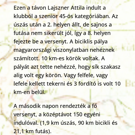
Ezen a távon Lajszner Attila indult a
klubból a szenior 45-ös kategóriában. Az
úszás után a 2. helyen állt, de sajnos a
futása nem sikerült jól, így a 8. helyen
fejezte be a versenyt. A biciklis pálya
magyarországi viszonylatban nehéznek
számított. 10 km-es körök voltak. A
pályát azt tette nehézzé, hogy sík szakasz
alig volt egy körön. Vagy felfele, vagy
lefele kellett tekerni és 3 fordító is volt 10
km-en belül.
A második napon rendezték a fő
versenyt, a középtávot 150 egyéni
indulóval. (1,9 km úszás, 90 km bicikli és
21,1 km futás).