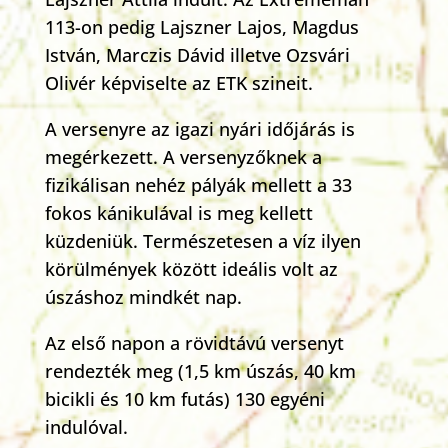
113-on pedig Lajszner Lajos, Magdus
István, Marczis Dávid illetve Ozsvári
Olivér képviselte az ETK szineit.
A versenyre az igazi nyári időjárás is
megérkezett. A versenyzőknek a
fizikálisan nehéz pályák mellett a 33
fokos kánikulával is meg kellett
küzdeniük. Természetesen a víz ilyen
körülmények között ideális volt az
úszáshoz mindkét nap.
Az első napon a rövidtávú versenyt
rendezték meg (1,5 km úszás, 40 km
bicikli és 10 km futás) 130 egyéni
indulóval.