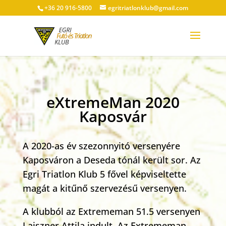
+36 20 916-5800
egritriatlonklub@gmail.com
eXtremeMan 2020
Kaposvár
A 2020-as év szezonnyitó versenyére
Kaposváron a Deseda tónál került sor. Az
Egri Triatlon Klub 5 fővel képviseltette
magát a kitűnő szervezésű versenyen.
A klubból az Extrememan 51.5 versenyen
Lajszner Attila indult. Az Extrememan