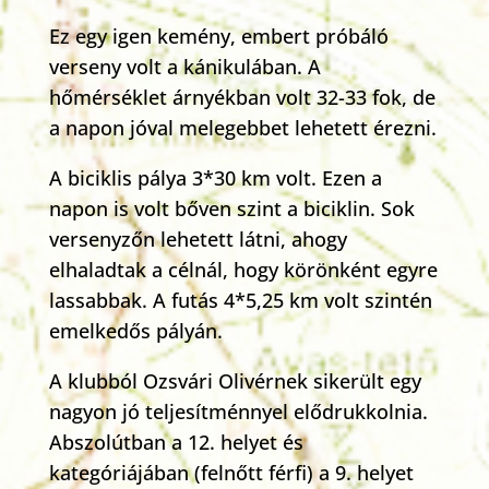
Ez egy igen kemény, embert próbáló
verseny volt a kánikulában. A
hőmérséklet árnyékban volt 32-33 fok, de
a napon jóval melegebbet lehetett érezni.
A biciklis pálya 3*30 km volt. Ezen a
napon is volt bőven szint a biciklin. Sok
versenyzőn lehetett látni, ahogy
elhaladtak a célnál, hogy körönként egyre
lassabbak. A futás 4*5,25 km volt szintén
emelkedős pályán.
A klubból Ozsvári Olivérnek sikerült egy
nagyon jó teljesítménnyel elődrukkolnia.
Abszolútban a 12. helyet és
kategóriájában (felnőtt férfi) a 9. helyet