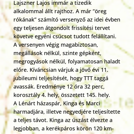
Lajszner Lajos immár a tizedik
alkalommal állt rajthoz. A már “öreg
rókának” számító versenyző az idei évben
egy teljesen átgondolt frissítési tervet
követve egyéni csúcsot tudott felállítani.
A versenyen végig magabiztosan,
megállások nélkül, szinte gépként,
megrogyások nélkül, folyamatosan haladt
előre. Kíváncsian várjuk a jövő évi 11.
jubileumi teljesítését, hogy TTT taggá
avassák. Eredménye 12 óra 32 perc,
korosztály 4. hely, összetett 145. hely.
A Lénárt házaspár, Kinga és Marci
harmadjára, illetve negyedjére teljesítette
a teljes távot. Kinga az úszást élvezte a
legjobban, a kerékpáros körön 120 km-