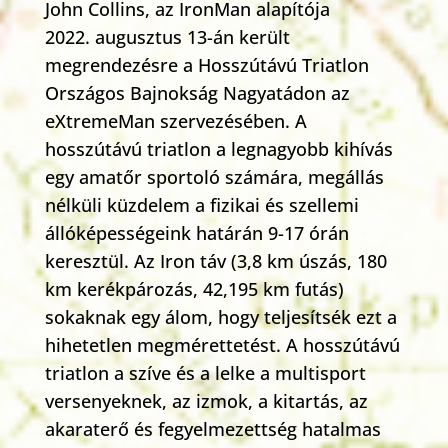
John Collins, az IronMan alapítója
2022. augusztus 13-án került
megrendezésre a Hosszútávú Triatlon
Országos Bajnokság Nagyatádon az
eXtremeMan szervezésében. A
hosszútávú triatlon a legnagyobb kihívás
egy amatőr sportoló számára, megállás
nélküli küzdelem a fizikai és szellemi
állóképességeink határán 9-17 órán
keresztül. Az Iron táv (3,8 km úszás, 180
km kerékpározás, 42,195 km futás)
sokaknak egy álom, hogy teljesítsék ezt a
hihetetlen megmérettetést. A hosszútávú
triatlon a szíve és a lelke a multisport
versenyeknek, az izmok, a kitartás, az
akaraterő és fegyelmezettség hatalmas