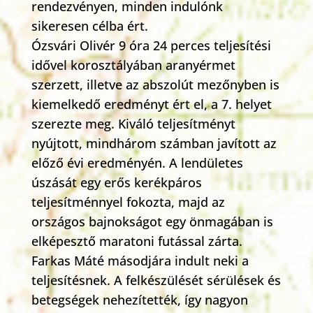
rendezvényen, minden indulónk
sikeresen célba ért.
Ózsvári Olivér 9 óra 24 perces teljesítési
idővel korosztályában aranyérmet
szerzett, illetve az abszolút mezőnyben is
kiemelkedő eredményt ért el, a 7. helyet
szerezte meg. Kiváló teljesítményt
nyújtott, mindhárom számban javított az
előző évi eredményén. A lendületes
úszását egy erős kerékpáros
teljesítménnyel fokozta, majd az
országos bajnokságot egy önmagában is
elképesztő maratoni futással zárta.
Farkas Máté másodjára indult neki a
teljesítésnek. A felkészülését sérülések és
betegségek nehezítették, így nagyon