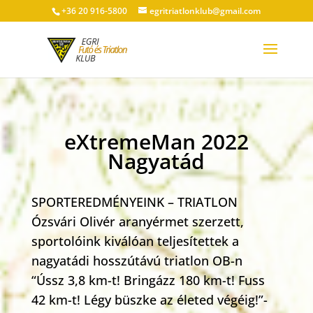
+36 20 916-5800
egritriatlonklub@gmail.com
eXtremeMan 2022
Nagyatád
SPORTEREDMÉNYEINK – TRIATLON
Ózsvári Olivér aranyérmet szerzett,
sportolóink kiválóan teljesítettek a
nagyatádi hosszútávú triatlon OB-n
“Ússz 3,8 km-t! Bringázz 180 km-t! Fuss
42 km-t! Légy büszke az életed végéig!”-