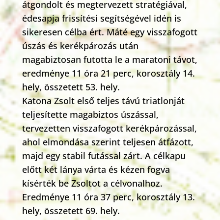
átgondolt és megtervezett stratégiával,
édesapja frissítési segítségével idén is
sikeresen célba ért. Máté egy visszafogott
úszás és kerékpározás után
magabiztosan futotta le a maratoni távot,
eredménye 11 óra 21 perc, korosztály 14.
hely, összetett 53. hely.
Katona Zsolt első teljes távú triatlonját
teljesítette magabiztos úszással,
tervezetten visszafogott kerékpározással,
ahol elmondása szerint teljesen átfázott,
majd egy stabil futással zárt. A célkapu
előtt két lánya várta és kézen fogva
kísérték be Zsoltot a célvonalhoz.
Eredménye 11 óra 37 perc, korosztály 13.
hely, összetett 69. hely.