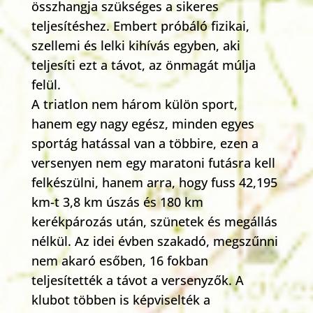
összhangja szükséges a sikeres
teljesítéshez. Embert próbáló fizikai,
szellemi és lelki kihívás egyben, aki
teljesíti ezt a távot, az önmagát múlja
felül.
A triatlon nem három külön sport,
hanem egy nagy egész, minden egyes
sportág hatással van a többire, ezen a
versenyen nem egy maratoni futásra kell
felkészülni, hanem arra, hogy fuss 42,195
km-t 3,8 km úszás és 180 km
kerékpározás után, szünetek és megállás
nélkül. Az idei évben szakadó, megszűnni
nem akaró esőben, 16 fokban
teljesítették a távot a versenyzők. A
klubot többen is képviselték a