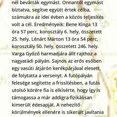
nél bevárták egymást. Onnantól egymást
bíztatva, segítve együtt értek célba,
számukra az idei évben a közös teljesítés
volt a cél. Eredményeik: Bene Kinga 13
óra 57 perc, korosztály 6. hely, összetett
25. hely, Lénárt Márton 13 óra 54 perc,
korosztály 50. hely, összetett 246. hely.
Varga Győző harmadjára állt rajthoz a
nagyatádi pályán. Sajnos az erős esőben
egy vasúti átjárón kerékpárjával elesett,
de folytatta a versenyt. A futópályán
felesége segítette a frissítésben, a futás
utolsó körére fia is elkísérte, hogy így is
támogassa a már addigra fizikálisan
kimerült édesapját. A nehezítő
körülmények ellenére is sikerült javítania