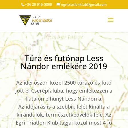
+36 20 916-5800
egritriatlonklub@gmail.com
Túra és futónap Less
Nándor emlékére 2019
Az idei őszön közel 2500 túrázó és futó
jött el Cserépfaluba, hogy emlékezzen a
fiatalon elhunyt Less Nándorra.
Az időjárás is a szebbik felét kínálta a
kirándulók, természetkedvelők felé. Az
Egri Triatlon Klub tagjai közül most 4 fő