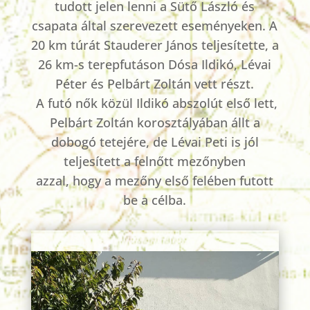
tudott jelen lenni a Sütő László
és
csapata által szerevezett eseményeken. A
20 km túrát Stauderer János teljesítette, a
26 km-s terepfutáson Dósa Ildikó, Lévai
Péter és Pelbárt Zoltán vett részt.
A futó nők közül Ildikó abszolút első lett,
Pelbárt Zoltán korosztályában állt a
dobogó tetejére, de Lévai Peti is jól
teljesített a felnőtt mezőnyben
azzal,
hogy a mezőny első felében futott
be a célba.