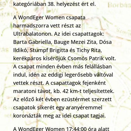
kategóriában 38. helyezést ért el.
A WondEger Women csapata
harmadszorra vett részt az
Ultrabalatonon. Az idei csapattagok:
Barta Gabriella, Bauge Mezei Zita, Dósa
Ildikó, Stumpf Brigitta és Tichy Rita,
kerékpáros kísérőjük Csomós Patrik volt.
A csapat minden évben más felállásban
indul, idén az eddigi legerősebb váltóval
vettek részt. A csapattagok fejenként
maratoni távot, kb. 42 km-t teljesítettek.
Az előző két évben ezüstérmet szerzett
csapatok sikerét egy aranyéremmel
koronázták meg az idei csapat tagjai.
A WondEger Women 17:44:00 óra alatt