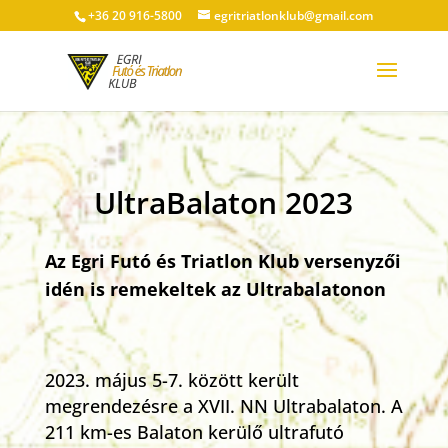
+36 20 916-5800
egritriatlonklub@gmail.com
UltraBalaton 2023
Az Egri Futó és Triatlon Klub versenyzői
idén is remekeltek az Ultrabalatonon
május 5-7. között került
megrendezésre a XVII. NN Ultrabalaton. A
211 km-es Balaton kerülő ultrafutó