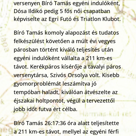
versenyen Bíró Tamás egyéni indulóként,
Dósa Ildikó pedig 5 fős női csapatban
képviselte az Egri Futó és Triatlon Klubot.
Bíró Tamás komoly alapozást és tudatos
felkészülést követően a múlt évi vegyes
párosban történt kiváló teljesítés után
egyéni indulóként vállalta a 211 km-es
távot. Kerékpáros kísérője a tavalyi páros
versenytársa, Szivós Orsolya volt. Kisebb
gyomorproblémát leszámítva jó
tempóban haladt, kiválóan átvészelte az
éjszakai holtpontot, végül a tervezettől
jobb időt futva ért célba.
Bíró Tamás 26:17:36 óra alatt teljesítette
a 211 km-es távot, mellyel az egyéni férfi