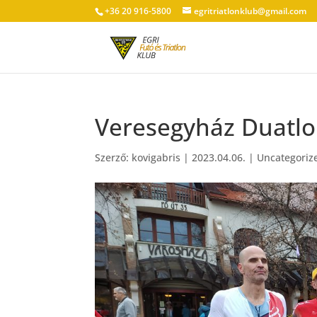
+36 20 916-5800
egritriatlonklub@gmail.com
Veresegyház Duatlo
Szerző:
kovigabris
|
2023.04.06.
|
Uncategoriz