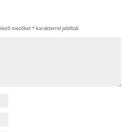
elező mezőket
*
karakterrel jelöltük