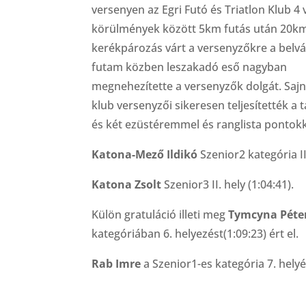
versenyen az Egri Futó és Triatlon Klub 4 
körülmények között 5km futás után 20k
kerékpározás várt a versenyzőkre a belvá
futam közben leszakadó eső nagyban
megnehezítette a versenyzők dolgát. Sajno
klub versenyzői sikeresen teljesítették a 
és két ezüstéremmel és ranglista pontokk
Katona-Mező Ildikó
Szenior2 kategória II.
Katona Zsolt
Szenior3 II. hely (1:04:41).
Külön gratuláció illeti meg
Tymcyna Péte
kategóriában 6. helyezést(1:09:23) ért el.
Rab Imre
a Szenior1-es kategória 7. helyé