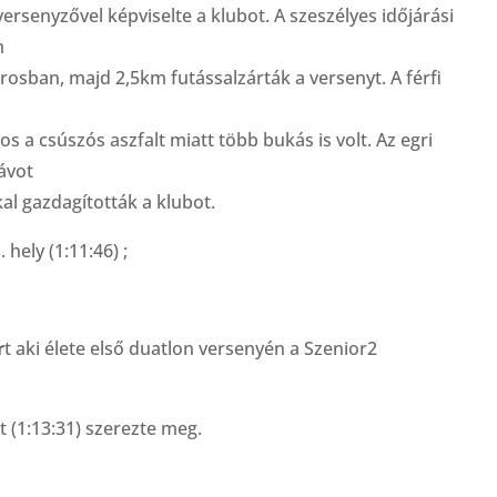
versenyzővel képviselte a klubot. A szeszélyes időjárási
m
rosban, majd 2,5km futássalzárták a versenyt. A férfi
s a csúszós aszfalt miatt több bukás is volt. Az egri
távot
al gazdagították a klubot.
 hely (1:11:46) ;
r
t aki élete első duatlon versenyén a Szenior2
t (1:13:31) szerezte meg.