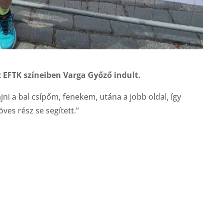
 EFTK színeiben Varga Győző indult.
fájni a bal csípőm, fenekem, utána a jobb oldal, így
es rész se segített.”