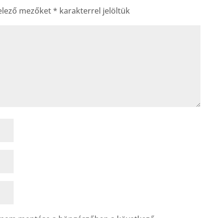
elező mezőket
*
karakterrel jelöltük