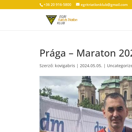
+36 20 916-5800
egritriatlonklub@gmail.com
Prága – Maraton 20
Szerző:
kovigabris
|
2024.05.05.
|
Uncategoriz