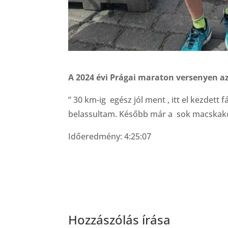
A 2024 évi Prágai maraton versenyen az
” 30 km-ig egész jól ment , itt el kezdett 
belassultam. Később már a sok macskaköv
Időeredmény: 4:25:07
Hozzászólás írása